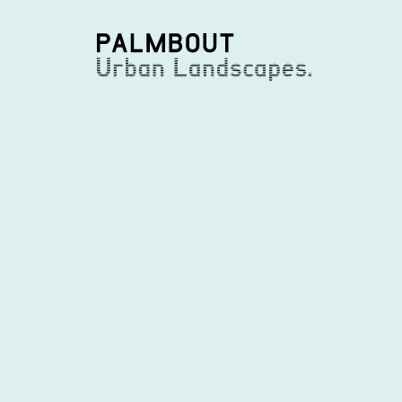
home
/
bureau